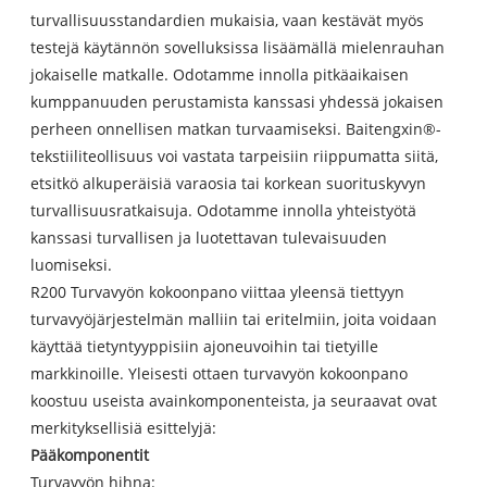
turvallisuusstandardien mukaisia, vaan kestävät myös
testejä käytännön sovelluksissa lisäämällä mielenrauhan
jokaiselle matkalle. Odotamme innolla pitkäaikaisen
kumppanuuden perustamista kanssasi yhdessä jokaisen
perheen onnellisen matkan turvaamiseksi. Baitengxin®-
tekstiiliteollisuus voi vastata tarpeisiin riippumatta siitä,
etsitkö alkuperäisiä varaosia tai korkean suorituskyvyn
turvallisuusratkaisuja. Odotamme innolla yhteistyötä
kanssasi turvallisen ja luotettavan tulevaisuuden
luomiseksi.
R200 Turvavyön kokoonpano viittaa yleensä tiettyyn
turvavyöjärjestelmän malliin tai eritelmiin, joita voidaan
käyttää tietyntyyppisiin ajoneuvoihin tai tietyille
markkinoille. Yleisesti ottaen turvavyön kokoonpano
koostuu useista avainkomponenteista, ja seuraavat ovat
merkityksellisiä esittelyjä:
Pääkomponentit
Turvavyön hihna: