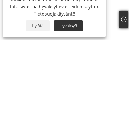
tätä sivustoa hyväksyt evästeiden käytön.
Tietosuojakäytäntö
Hylätä
Hyväksyä
Puh:
+86-18016299135
Sähköposti:
info@bxbelt.com