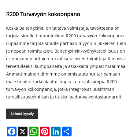
R200 Turvavyön kokoonpano
Koska Baitengxin® on taitava valmistaja, tavoitteena on
tarjota sinulle huippuluokan R200 turvavyön kokoonpanoa.
Lupaamme tarjota sinulle parhaan myynnin jälkeisen tuen
ja nopean toimituksen. Baitengxin® -vyöhyketeollisuus on
erinomainen autojen turvallisuusosien toimittaja Kiinassa
tervetulleeksi kumppaneita ja asiakkaita ympäri maailmaa.
Ammattimainen tiimimme on omistautunut tarjoamaan
markkinoille korkealaatuisimpia ja turvallisimpia R200 -
turvavyön kokoonpanoja, jotka integroivat uusimman
turvallisuustekniikan ja tiukka laadunvalvontastandardit.
Lähetä kysely
Facebook
X
WhatsApp
Pinterest
LinkedIn
Share