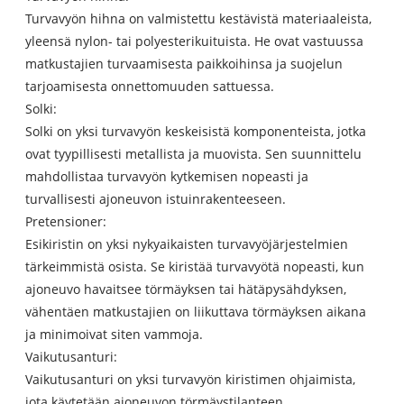
Turvavyön hihna on valmistettu kestävistä materiaaleista,
yleensä nylon- tai polyesterikuituista. He ovat vastuussa
matkustajien turvaamisesta paikkoihinsa ja suojelun
tarjoamisesta onnettomuuden sattuessa.
Solki:
Solki on yksi turvavyön keskeisistä komponenteista, jotka
ovat tyypillisesti metallista ja muovista. Sen suunnittelu
mahdollistaa turvavyön kytkemisen nopeasti ja
turvallisesti ajoneuvon istuinrakenteeseen.
Pretensioner:
Esikiristin on yksi nykyaikaisten turvavyöjärjestelmien
tärkeimmistä osista. Se kiristää turvavyötä nopeasti, kun
ajoneuvo havaitsee törmäyksen tai hätäpysähdyksen,
vähentäen matkustajien on liikuttava törmäyksen aikana
ja minimoivat siten vammoja.
Vaikutusanturi:
Vaikutusanturi on yksi turvavyön kiristimen ohjaimista,
jota käytetään ajoneuvon törmäystilanteen