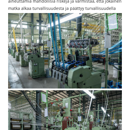
aiheuttamia mahdollisia riskejä ja varmistaa, että jokainen
matka alkaa turvallisuudesta ja päättyy turvallisuudella