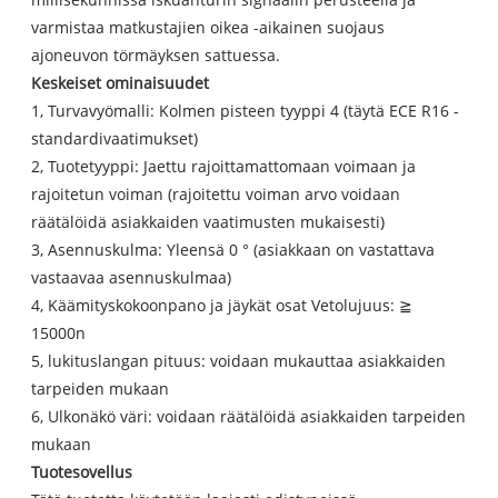
varmistaa matkustajien oikea -aikainen suojaus
ajoneuvon törmäyksen sattuessa.
Keskeiset ominaisuudet
1, Turvavyömalli: Kolmen pisteen tyyppi 4 (täytä ECE R16 -
standardivaatimukset)
2, Tuotetyyppi: Jaettu rajoittamattomaan voimaan ja
rajoitetun voiman (rajoitettu voiman arvo voidaan
räätälöidä asiakkaiden vaatimusten mukaisesti)
3, Asennuskulma: Yleensä 0 ° (asiakkaan on vastattava
vastaavaa asennuskulmaa)
4, Käämityskokoonpano ja jäykät osat Vetolujuus: ≧
15000n
5, lukituslangan pituus: voidaan mukauttaa asiakkaiden
tarpeiden mukaan
6, Ulkonäkö väri: voidaan räätälöidä asiakkaiden tarpeiden
mukaan
Tuotesovellus