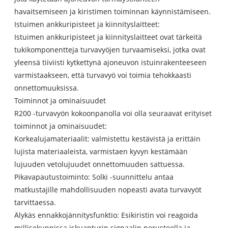
havaitsemiseen ja kiristimen toiminnan käynnistämiseen.
Istuimen ankkuripisteet ja kiinnityslaitteet:
Istuimen ankkuripisteet ja kiinnityslaitteet ovat tärkeitä
tukikomponentteja turvavyöjen turvaamiseksi, jotka ovat
yleensä tiiviisti kytkettynä ajoneuvon istuinrakenteeseen
varmistaakseen, että turvavyö voi toimia tehokkaasti
onnettomuuksissa.
Toiminnot ja ominaisuudet
R200 -turvavyön kokoonpanolla voi olla seuraavat erityiset
toiminnot ja ominaisuudet:
Korkealujamateriaalit: valmistettu kestävistä ja erittäin
lujista materiaaleista, varmistaen kyvyn kestämään
lujuuden vetolujuudet onnettomuuden sattuessa.
Pikavapautustoiminto: Solki -suunnittelu antaa
matkustajille mahdollisuuden nopeasti avata turvavyöt
tarvittaessa.
Älykäs ennakkojännitysfunktio: Esikiristin voi reagoida
millisekunnissa iskuanturin signaalin perusteella ja