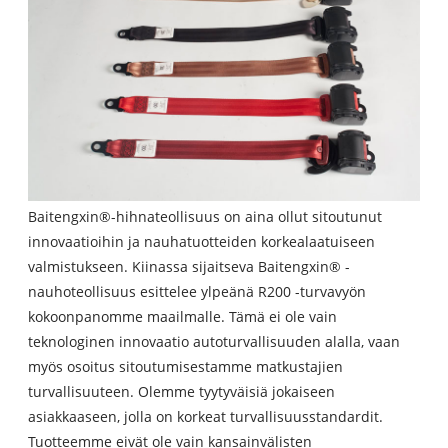
Baitengxin®-hihnateollisuus on aina ollut sitoutunut
innovaatioihin ja nauhatuotteiden korkealaatuiseen
valmistukseen. Kiinassa sijaitseva Baitengxin® -
nauhoteollisuus esittelee ylpeänä R200 -turvavyön
kokoonpanomme maailmalle. Tämä ei ole vain
teknologinen innovaatio autoturvallisuuden alalla, vaan
myös osoitus sitoutumisestamme matkustajien
turvallisuuteen. Olemme tyytyväisiä jokaiseen
asiakkaaseen, jolla on korkeat turvallisuusstandardit.
Tuotteemme eivät ole vain kansainvälisten