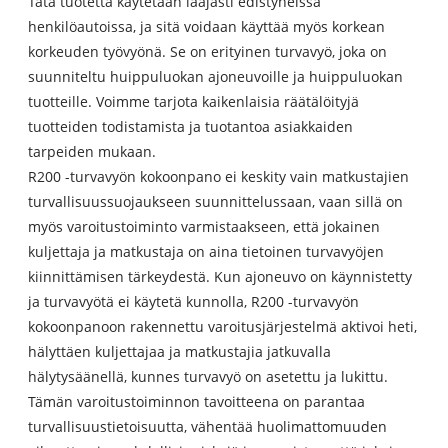
Tätä tuotetta käytetään laajasti edistyneissä
henkilöautoissa, ja sitä voidaan käyttää myös korkean
korkeuden työvyönä. Se on erityinen turvavyö, joka on
suunniteltu huippuluokan ajoneuvoille ja huippuluokan
tuotteille. Voimme tarjota kaikenlaisia ​​räätälöityjä
tuotteiden todistamista ja tuotantoa asiakkaiden
tarpeiden mukaan.
R200 -turvavyön kokoonpano ei keskity vain matkustajien
turvallisuussuojaukseen suunnittelussaan, vaan sillä on
myös varoitustoiminto varmistaakseen, että jokainen
kuljettaja ja matkustaja on aina tietoinen turvavyöjen
kiinnittämisen tärkeydestä. Kun ajoneuvo on käynnistetty
ja turvavyötä ei käytetä kunnolla, R200 -turvavyön
kokoonpanoon rakennettu varoitusjärjestelmä aktivoi heti,
hälyttäen kuljettajaa ja matkustajia jatkuvalla
hälytysäänellä, kunnes turvavyö on asetettu ja lukittu.
Tämän varoitustoiminnon tavoitteena on parantaa
turvallisuustietoisuutta, vähentää huolimattomuuden