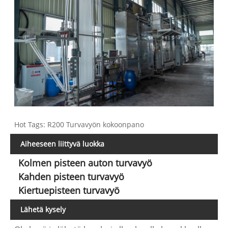
Hot Tags: R200 Turvavyön kokoonpano
Aiheeseen liittyvä luokka
Kolmen pisteen auton turvavyö
Kahden pisteen turvavyö
Kiertuepisteen turvavyö
Lähetä kysely